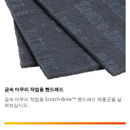
regarding
your
inquiry.
금속 마무리 작업용 핸드패드
금속 마무리 작업용 Scotch-Brite™ 핸드패드 제품군을 살
펴보십시오.