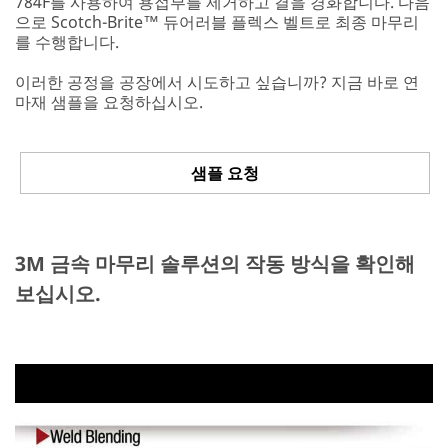
784F를 사용하여 용접부를 제거하고 결을 경화합니다. 다음
으로 Scotch-Brite™ 듀어러블 플렉스 벨트로 최종 마무리
를 수행합니다.
Company
이러한 공정을 공장에서 시도하고 싶습니까? 지금 바로 연
마재 샘플을 요청하십시오.
Phone
샘플 요청
Country/Re
gion
Select One
3M 금속 마무리 솔루션의 작동 방식을 확인해
보십시오.
Zip or
S
Postal
t
Code
a
t
e
o
Industry
r