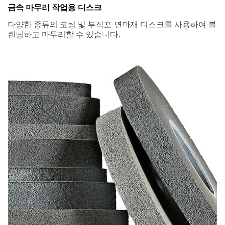
from 3M.
금속 마무리 작업용 디스크
다양한 종류의 코팅 및 부직포 연마재 디스크를 사용하여 블
3M takes
렌딩하고 마무리할 수 있습니다.
your privacy
seriously.
3M and its
authorized
third parties
will use the
information
you
provided in
accordance
with our
Privacy
Policy
to
send you
communicat
ions which
may include
promotions,
product