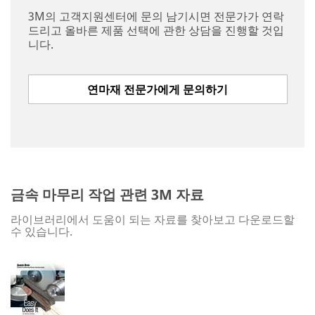
seriously.
3M의 고객지원센터에 문의 남기시면 전문가가 연락
3M and its
드리고 올바른 제품 선택에 관한 상담을 진행할 것입
authorized
니다.
third parties
will use the
information
연마재 전문가에게 문의하기
you
provided in
accordance
with our
Privacy
Policy
to
send you
금속 마무리 작업 관련 3M 자료
communicat
ions which
라이브러리에서 도움이 되는 자료를 찾아보고 다운로드할
may include
수 있습니다.
promotions,
product
information
and service
offers.
Please be