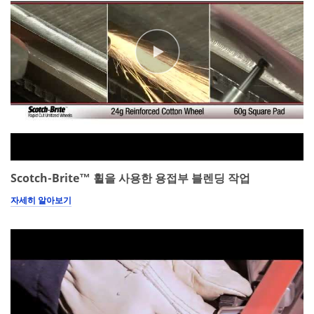
P
Select One
r
o
My
O
v
role is:
t
i
h
n
Select One
e
c
r
e
Intend
I
O
ed Use
Select One
n
t
d
h
Select One
u
e
s
r
Purch
Scotch-Brite™ 휠을 사용한 용접부 블렌딩 작업
t
R
ase
r
o
자세히 알아보기
Timeline
i
l
e
e
Select One
s
Applic
ation
Description
or Question