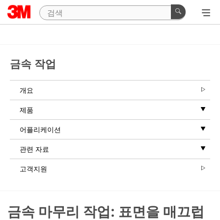
Close
All fields are
required
unless
금속 작업
indicated
optional
개요
Business
Email
제품
Address
어플리케이션
관련 자료
First Name
고객지원
Last Name
금속 마무리 작업: 표면을 매끄럽