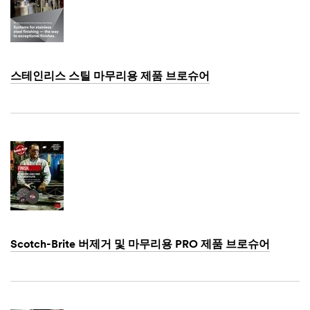
You
Apologies...
Thank
An
you
error
for
has
스테인리스 스틸 마무리용 제품 브로슈어
your
occurred
interest
while
Dec
in
submitting.
1,
3M
Please
1901
Abrasive
try
products.
again
A
later...
3M
representative
will
contact
you
shortly
Scotch-Brite 버제거 및 마무리용 PRO 제품 브로슈어
regarding
your
Dec
1,
inquiry.
1901