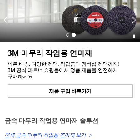
r
Industry
P
that
r
interests
o
you
v
i
Select One
n
c
My
3M 마무리 작업용 연마재
O
e
role
t
빠른 배송, 다양한 혜택, 적립금과 멤버십 혜택까지!
Select One
h
Select One
3M 공식 파트너 쇼핑몰에서 정품 제품을 안전하게
e
구매하세요.
r
I'm
I
O
lookin
n
t
g to buy
제품 구입 바로가기
d
h
u
e
Select One
s
r
t
R
Curre
금속 마무리 작업용 연마재 솔루션
r
o
nt
i
l
annual
e
e
spending
전체 금속 마무리 작업용 연마재 보기
s