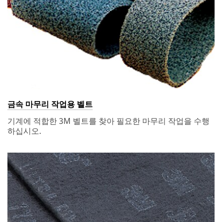
SUBMIT
Thank
Our
You
Apologies...
Thank
An
you
error
for
has
your
occurred
금속 마무리 작업용 벨트
interest
while
in
submitting.
기계에 적합한 3M 벨트를 찾아 필요한 마무리 작업을 수행
3M
Please
하십시오.
Abrasive
try
products.
again
A
later...
3M
representative
will
contact
you
shortly