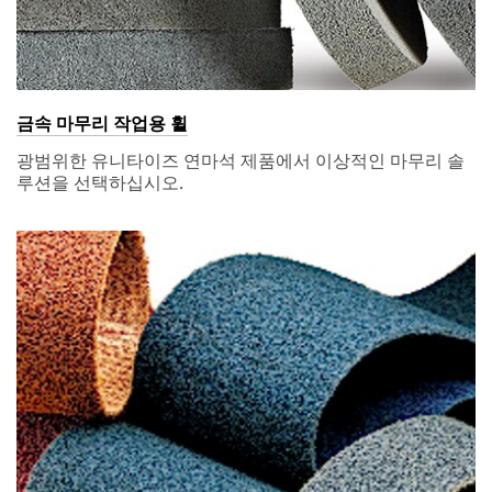
information
and service
offers.
Please be
aware that
this
금속 마무리 작업용 휠
information
광범위한 유니타이즈 연마석 제품에서 이상적인 마무리 솔
may be
루션을 선택하십시오.
stored on a
server
located in
the U.S. If
you do not
consent to
this use of
your
personal
information,
please do
not use this
system.