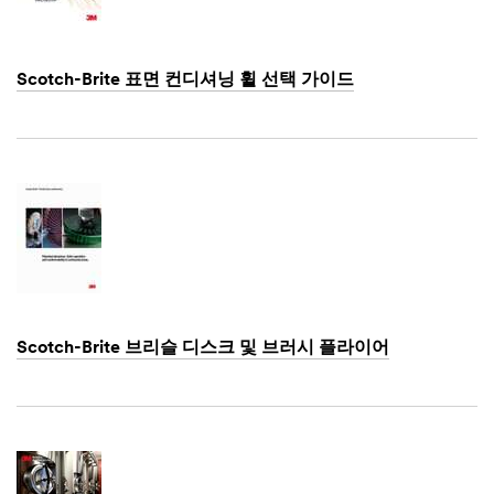
aware that
this
information
may be
Scotch-Brite 표면 컨디셔닝 휠 선택 가이드
stored on a
server
Dec
1,
located in
1901
the U.S. If
you do not
consent to
this use of
your
personal
information,
please do
not use this
Scotch-Brite 브리슬 디스크 및 브러시 플라이어
system.
Dec
1,
SUBMIT
1901
Thank
Our