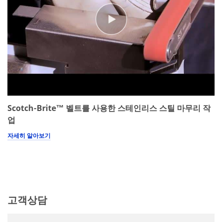
(optional)
I would
Scotch-Brite™ 벨트를 사용한 스테인리스 스틸 마무리 작
like to
receive
업
email
자세히 알아보기
updates
and special
offers
regarding
3M
Abrasives.
고객상담
3M takes
your privacy