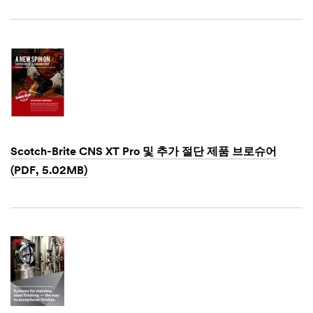
o
Dec
Industry
1,
r
1901
P
Select One
r
o
Applic
O
v
ation
t
i
Purpose
h
n
e
c
Select One
r
e
I
My
Scotch-Brite CNS XT Pro 및 추가 절단 제품 브로슈어
Select One
n
role is:
(PDF, 5.02MB)
d
u
Select One
Dec
s
1,
t
1901
Intend
r
O
ed Use
y
t
h
Select One
e
r
Purch
R
ase