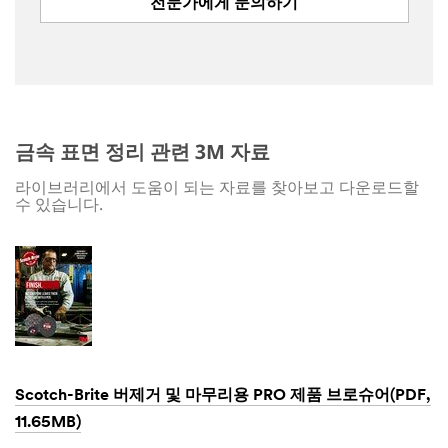
전문가에게 문의하기
Last Name
Company
금속 표면 정리 관련 3M 자료
Phone
라이브러리에서 도움이 되는 자료를 찾아보고 다운로드할
수 있습니다.
Country/Re
gion
Select One
Zip or
S
Postal
t
Code
Scotch-Brite 버제거 및 마무리용 PRO 제품 브로슈어(PDF,
a
t
11.65MB)
e