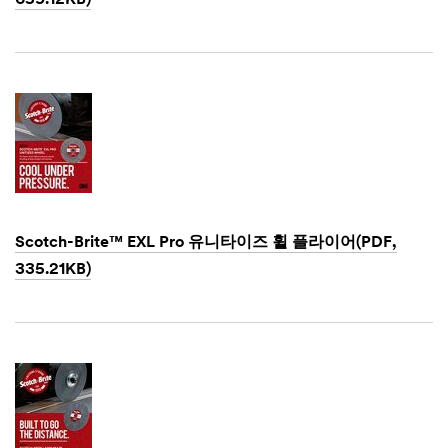
not use this
system.
Dec
1,
SUBMIT
1901
Thank
Our
You
Apologies...
Thank
An
you
error
for
has
Scotch-Brite™ EXL Pro 유니타이즈 휠 플라이어(PDF,
your
occurred
335.21KB)
interest
while
in
submitting.
Dec
3M
Please
1,
Abrasive
try
1901
products.
again
A
later...
3M
representative
will