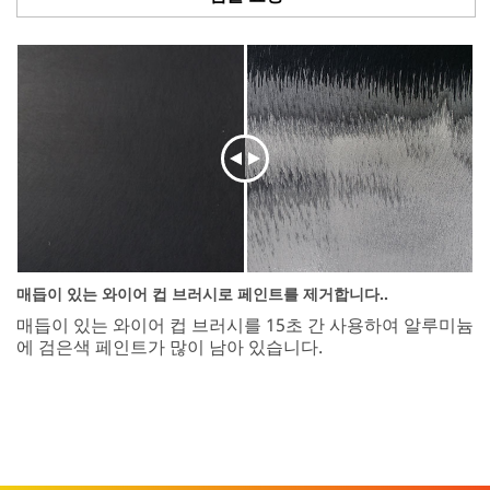
Request
Program
is
not
available
to
consumers
or
the
general
public.
We
reserve
the
매듭이 있는 와이어 컵 브러시로 페인트를 제거합니다..
right
매듭이 있는 와이어 컵 브러시를 15초 간 사용하여 알루미늄
to
에 검은색 페인트가 많이 남아 있습니다.
disqualify
without
notification
any
sample
request
that