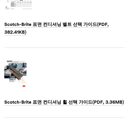
offers
regarding
3M
Abrasives.
Scotch-Brite 표면 컨디셔닝 벨트 선택 가이드(PDF,
382.41KB)
3M takes
your privacy
Dec
seriously.
1,
3M and its
1901
authorized
third parties
will use the
information
you
provided in
accordance
with our
Scotch-Brite 표면 컨디셔닝 휠 선택 가이드(PDF, 3.36MB)
Privacy
Policy
to
Dec
send you
1,
communicat
1901
ions which