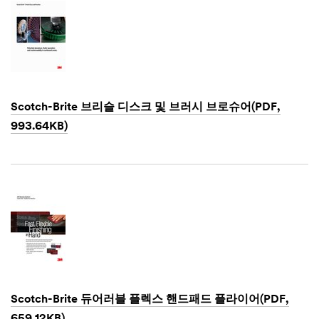
may include
promotions,
product
information
and service
offers.
Please be
aware that
Scotch-Brite 브리슬 디스크 및 브러시 브로슈어(PDF,
this
993.64KB)
information
may be
Dec
stored on a
1,
1901
server
located in
the U.S. If
you do not
consent to
this use of
your
personal
information,
Scotch-Brite 듀어러블 플렉스 핸드패드 플라이어(PDF,
please do
659.12KB)