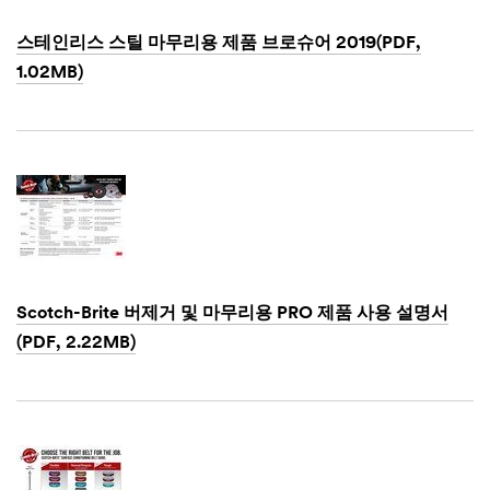
o
Timeline
l
스테인리스 스틸 마무리용 제품 브로슈어 2019(PDF,
e
Select One
1.02MB)
Applic
Dec
ation
1,
Description
1901
or Question
(optional)
Scotch-Brite 버제거 및 마무리용 PRO 제품 사용 설명서
(PDF, 2.22MB)
I would
Dec
like to
1,
receive
1901
email
updates and
special