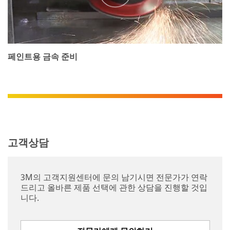
while
supplies
last.
All
fields
페인트용 금속 준비
are
required
unless
indicated
optional
Business
고객상담
Email
Address
3M의 고객지원센터에 문의 남기시면 전문가가 연락
드리고 올바른 제품 선택에 관한 상담을 진행할 것입
First Name
니다.