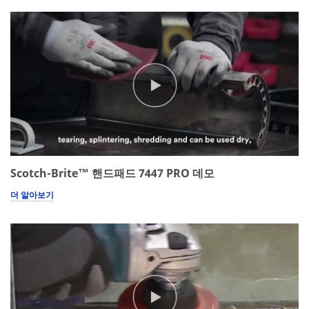
customer.
You
will
be
contacted
to
verify
your
request.
If
you
are
a
Scotch-Brite™ 핸드패드 7447 PRO 데모
3M
더 알아보기
Distributor,
contact
your
3M
Sales
Representative.
Quantities
available