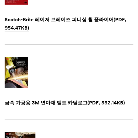
contact
you
shortly
regarding
Scotch-Brite 레이저 브레이즈 피니싱 휠 플라이어(PDF,
your
954.47KB)
inquiry.
Dec
1,
1901
금속 가공용 3M 연마재 벨트 카탈로그(PDF, 552.14KB)
Dec
1,
1901