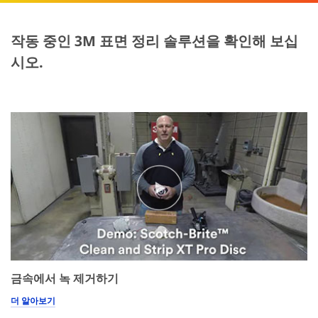
does
not
작동 중인 3M 표면 정리 솔루션을 확인해 보십
appear
to
시오.
be
for
industrial
manufacturing
purposes.
Samples
are
available
to
U.S.
industrial
customers
only.
Only
one
금속에서 녹 제거하기
sample
per
더 알아보기
qualified